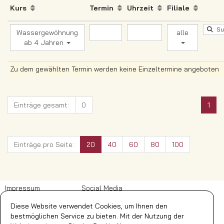
Kurs
Termin
Uhrzeit
Filiale
Su
Wassergewöhnung
alle
ab 4 Jahren
Zu dem gewählten Termin werden keine Einzeltermine angeboten
Einträge gesamt:
0
1
Einträge pro Seite:
20
40
60
80
100
Impressum
Social Media
AGB
Facebook
Diese Website verwendet Cookies, um Ihnen den
DSB
bestmöglichen Service zu bieten. Mit der Nutzung der
Widerrufsbelehrung