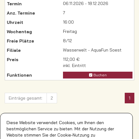
06.11.2026 - 18.12.2026
7
16:00
Freitag
8/12
Wasserwelt - AquaFun Soest
112,00 €
inkl. Eintritt
Buchen
Einträge gesamt:
2
1
Einträge pro Seite:
20
40
60
80
100
Diese Website verwendet Cookies, um Ihnen den
bestmöglichen Service zu bieten. Mit der Nutzung der
Website stimmen Sie der Cookie-Nutzung zu