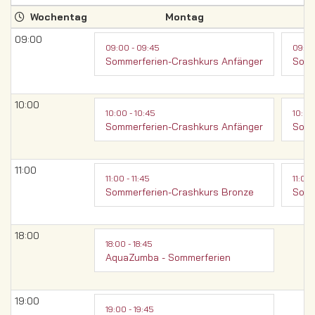
Wochentag
Montag
09:00
09:00 - 09:45
09:00
Sommerferien-Crashkurs Anfänger
Somm
10:00
10:00 - 10:45
10:00
Sommerferien-Crashkurs Anfänger
Somm
11:00
11:00 - 11:45
11:00 
Sommerferien-Crashkurs Bronze
Somm
18:00
18:00 - 18:45
AquaZumba - Sommerferien
19:00
19:00 - 19:45