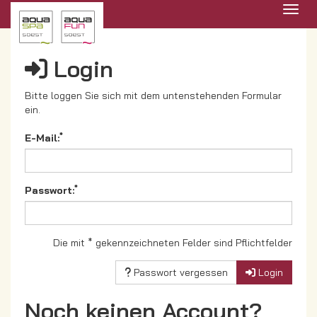
Menü 
Login
Bitte loggen Sie sich mit dem untenstehenden Formular
ein.
*
E-Mail:
*
Passwort:
Die mit * gekennzeichneten Felder sind Pflichtfelder
Passwort vergessen
Login
Noch keinen Account?