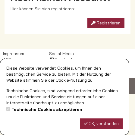
Hier können Sie sich registrieren:
Registrieren
Impressum
Social Media
AGB
Facebook
DSB
Diese Website verwendet Cookies, um Ihnen den
Widerrufsbelehrung
bestmöglichen Service zu bieten. Mit der Nutzung der
Website stimmen Sie der Cookie-Nutzung zu
© AquaFun Soest GmbH
Ardeyweg 35
59494 Soest
Telefon: 02921/392-700
bestellungen@aquafun-soest.de
Technische Cookies, sind zwingend erforderliche Cookies
um die Funktionen und Serviceleistungen auf einer
Internetseite überhaupt zu ermöglichen.
Technische Cookies akzeptieren
OK, verstanden