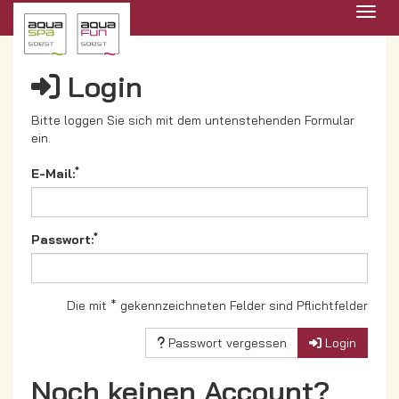
Menü 
Login
Bitte loggen Sie sich mit dem untenstehenden Formular
ein.
*
E-Mail:
*
Passwort:
Die mit * gekennzeichneten Felder sind Pflichtfelder
Passwort vergessen
Login
Noch keinen Account?