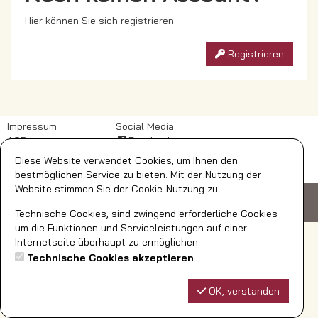
Hier können Sie sich registrieren:
Registrieren
Impressum
Social Media
AGB
Facebook
DSB
Diese Website verwendet Cookies, um Ihnen den
Widerrufsbelehrung
bestmöglichen Service zu bieten. Mit der Nutzung der
Website stimmen Sie der Cookie-Nutzung zu
© AquaFun Soest GmbH
Ardeyweg 35
59494 Soest
Telefon: 02921/392-700
bestellungen@aquafun-soest.de
Technische Cookies, sind zwingend erforderliche Cookies
um die Funktionen und Serviceleistungen auf einer
Internetseite überhaupt zu ermöglichen.
Technische Cookies akzeptieren
OK, verstanden