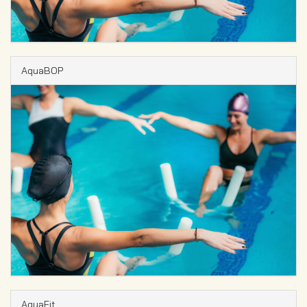
AquaBOP
AquaFit