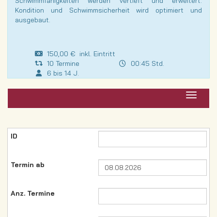
Schwimmfähigkeiten werden vertieft und erweitert.
Kondition und Schwimmsicherheit wird optimiert und
ausgebaut.
150,00 € inkl. Eintritt
10 Termine
00:45 Std.
6 bis 14 J.
Navigat