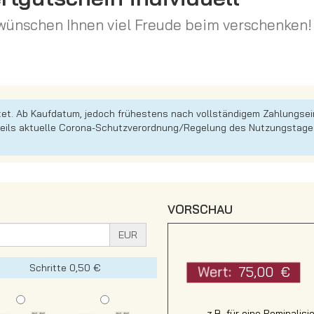
wünschen Ihnen viel Freude beim verschenken!
istet. Ab Kaufdatum, jedoch frühestens nach vollständigem Zahlungs
weils aktuelle Corona-Schutzverordnung/Regelung des Nutzungstages
VORSCHAU
EUR
Schritte 0,50 €
75,00
z.B. für eine Reminalis